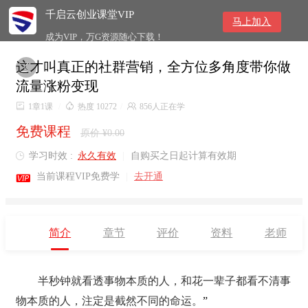
千启云创业课堂VIP
马上加入
成为VIP，万G资源随心下载！
这才叫真正的社群营销，全方位多角度带你做

流量涨粉变现

1章1课
/

热度 10272
/

856人正在学
免费课程
原价 ¥0.00
学习时效 :
永久有效
|
自购买之日起计算有效期


当前课程VIP免费学
|
去开通
简介
章节
评价
资料
老师
半秒钟就看透事物本质的人，和花一辈子都看不清事
物本质的人，注定是截然不同的命运。
”