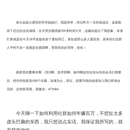
各位金旋云课堂的哥哥姐姐们，我是坏坏，经过昨天一天的奋战后，金旋取
得了还过的去的成绩，全天营业额突破
3W
净利润大关，这确实超出了我想象，本来
打算就是在今天
16
号改版前发个通知而已，谁知道那么多人愿意加，原来你们这群
人平时不加一直都是在观望啊，害我等的好苦呀，哈哈！
跟群里的董事长啊，
CEO
啊，技术部啊，秘书啊这些自加头衔的会员们商量
后，绝对特批新加
100
个名额，加满为止，所以，想要升级的或者加入我们终身会
员的，赶快联系我，我微信：
471664
今天聊一下如何利用社群如何年赚百万，不想扯太多
虚头巴脑的东西，我只想说点实话。我保证我所写的，就