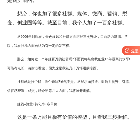
是我所做的。
想必，你也加了很多社群。媒体、微商、营销、裂
变、创业圈等等。截至目前，我个人加了一百多社群。
从
2006
年到现在，金色旋风和社群方面历经三次升级，目前活力满满。所
以，我在社群方面自认为有一定的发言权。

分享
那么，如何做一个年赚百万的社群呢
?
下面我将祭出我创业
13
年最高的水平
!
可能有点长，请耐心看完，因为这是我花几十万悟透的东西。
社群就是拉个群，收个钱吗
?
显然不是。从展示面打造、影响力提升、引流、
信任感塑造，成交，转介绍等几大方面，我将展开讲解。
赚钱
=
流量
+
转化率
+
客单价
这是一条万能且极有价值的模型，且看我三步拆解。