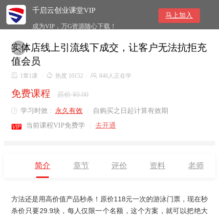
千启云创业课堂VIP
马上加入
成为VIP，万G资源随心下载！
实体店线上引流线下成交，让客户无法抗拒充

值会员

1章1课
/

热度 10152
/

846人正在学
免费课程
原价 ¥0.00
学习时效 :
永久有效
|
自购买之日起计算有效期


当前课程VIP免费学
|
去开通
简介
章节
评价
资料
老师
方法还是用高价值产品秒杀！原价118元一次的游泳门票，现在秒
杀价只要29.9块，每人仅限一个名额，这个方案，就可以把绝大