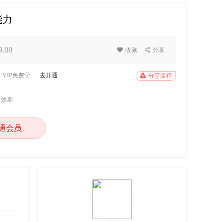
能力
.00

收藏

分享
VIP免费学
/
去开通

分享课程
有效期
通会员