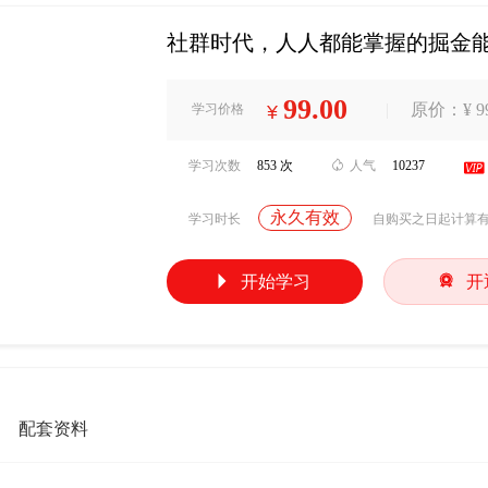
社群时代，人人都能掌握的掘金
99.00
|
原价：¥ 99
学习价格
¥
学习次数
853 次

人气
10237

永久有效
学习时长
自购买之日起计算


开始学习
开
配套资料