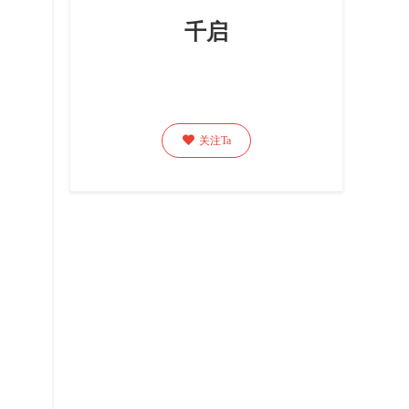
千启

关注Ta