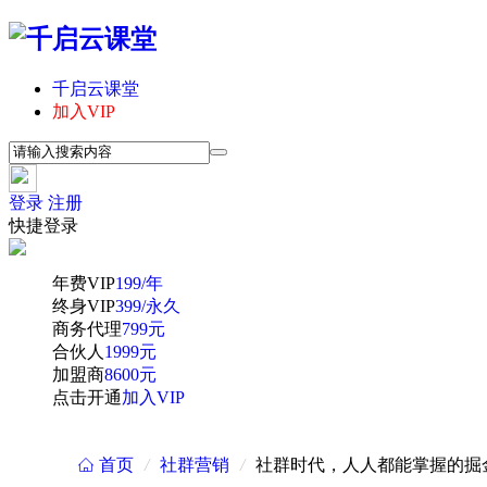
千启云课堂
加入VIP
登录
注册
快捷登录
年费VIP
199/年
终身VIP
399/永久
商务代理
799元
合伙人
1999元
加盟商
8600元
点击开通
加入VIP
首页
/
社群营销
/
社群时代，人人都能掌握的掘
