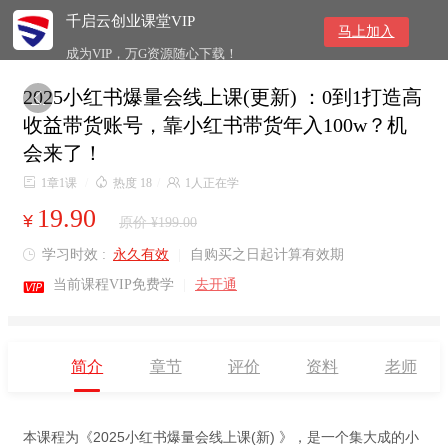
千启云创业课堂VIP
马上加入
成为VIP，万G资源随心下载！
2025小红书爆量会线上课(更新) ：0到1打造高

收益带货账号，靠小红书带货年入100w？机
会来了！

1章1课
/

热度 18
/

1人正在学
19.90
¥
原价 ¥199.00
学习时效 :
永久有效
|
自购买之日起计算有效期


当前课程VIP免费学
|
去开通
简介
章节
评价
资料
老师
本课程为《2025小红书爆量会线上课(新) 》，是一个集大成的小