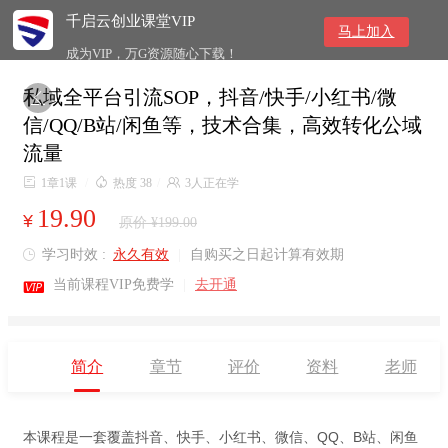
千启云创业课堂VIP
马上加入
成为VIP，万G资源随心下载！
私域全平台引流SOP，抖音/快手/小红书/微

信/QQ/B站/闲鱼等，技术合集，高效转化公域
流量

1章1课
/

热度 38
/

3人正在学
19.90
¥
原价 ¥199.00
学习时效 :
永久有效
|
自购买之日起计算有效期


当前课程VIP免费学
|
去开通
简介
章节
评价
资料
老师
本课程是一套覆盖抖音、快手、小红书、微信、QQ、B站、闲鱼