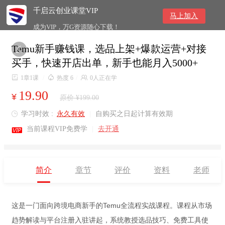
千启云创业课堂VIP
马上加入
成为VIP，万G资源随心下载！
Temu新手赚钱课，选品上架+爆款运营+对接

买手，快速开店出单，新手也能月入5000+

1章1课
/

热度 6
/

0人正在学
19.90
¥
原价 ¥199.00
学习时效 :
永久有效
|
自购买之日起计算有效期


当前课程VIP免费学
|
去开通
简介
章节
评价
资料
老师
这是一门面向跨境电商新手的Temu全流程实战课程。课程从市场
趋势解读与平台注册入驻讲起，系统教授选品技巧、免费工具使