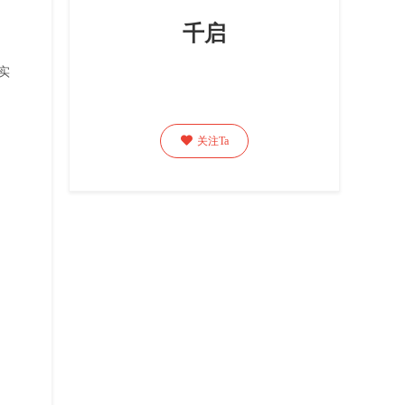
千启
实

关注Ta