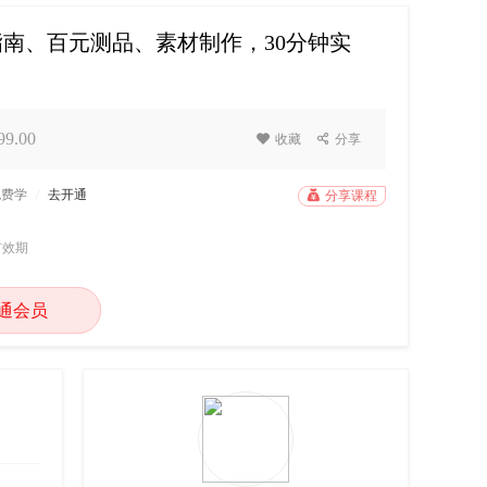
坑指南、百元测品、素材制作，30分钟实
9.00

收藏

分享
免费学
/
去开通

分享课程
有效期
通会员