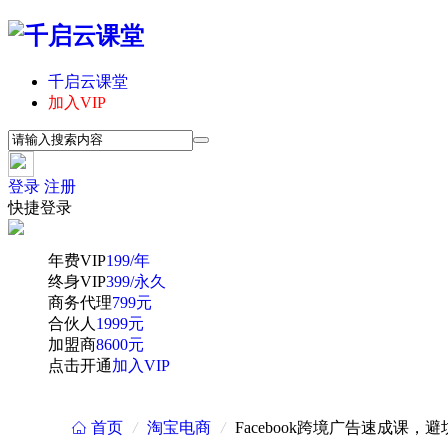
千启云课堂
加入VIP
登录
注册
快捷登录
年费VIP
199/年
终身VIP
399/永久
商务代理
799元
合伙人
1999元
加盟商
8600元
点击开通
加入VIP
首页
/
淘宝电商
/
Facebook跨境广告速成
