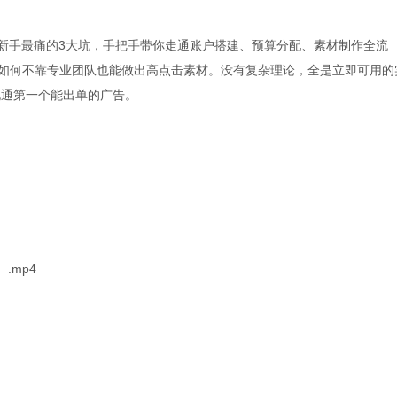
手，新手最痛的3大坑，手把手带你走通账户搭建、预算分配、素材制作全流
及如何不靠专业团队也能做出高点击素材。没有复杂理论，全是立即可用的
跑通第一个能出单的广告。
.mp4