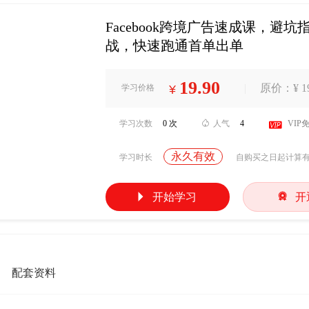
Facebook跨境广告速成课，避
战，快速跑通首单出单
19.90
|
原价：¥ 19
学习价格
¥
学习次数
0 次

人气
4

VIP
永久有效
学习时长
自购买之日起计算


开始学习
开
配套资料