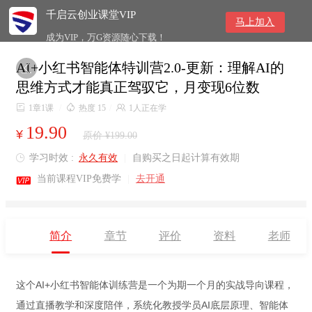
千启云创业课堂VIP
马上加入
成为VIP，万G资源随心下载！
AI+小红书智能体特训营2.0-更新：理解AI的

思维方式才能真正驾驭它，月变现6位数

1章1课
/

热度 15
/

1人正在学
19.90
¥
原价 ¥199.00
学习时效 :
永久有效
|
自购买之日起计算有效期


当前课程VIP免费学
|
去开通
简介
章节
评价
资料
老师
这个AI+小红书智能体训练营是一个为期一个月的实战导向课程，
通过直播教学和深度陪伴，系统化教授学员AI底层原理、智能体