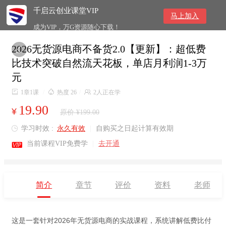
千启云创业课堂VIP
马上加入
成为VIP，万G资源随心下载！
2026无货源电商不备货2.0【更新】：超低费

比技术突破自然流天花板，单店月利润1-3万
元

1章1课
/

热度 26
/

2人正在学
19.90
¥
原价 ¥199.00
学习时效 :
永久有效
|
自购买之日起计算有效期


当前课程VIP免费学
|
去开通
简介
章节
评价
资料
老师
这是一套针对2026年无货源电商的实战课程，系统讲解低费比付