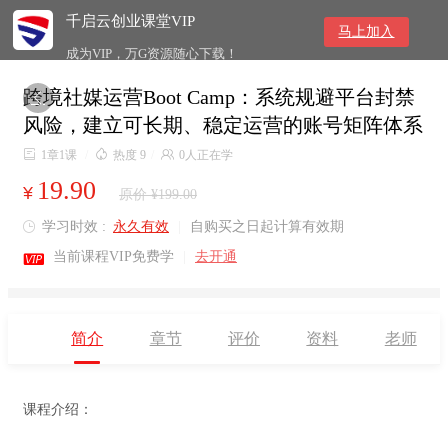
千启云创业课堂VIP
马上加入
成为VIP，万G资源随心下载！
跨境社媒运营Boot Camp：系统规避平台封禁

风险，建立可长期、稳定运营的账号矩阵体系

1章1课
/

热度 9
/

0人正在学
19.90
¥
原价 ¥199.00
学习时效 :
永久有效
|
自购买之日起计算有效期


当前课程VIP免费学
|
去开通
简介
章节
评价
资料
老师
课程介绍：