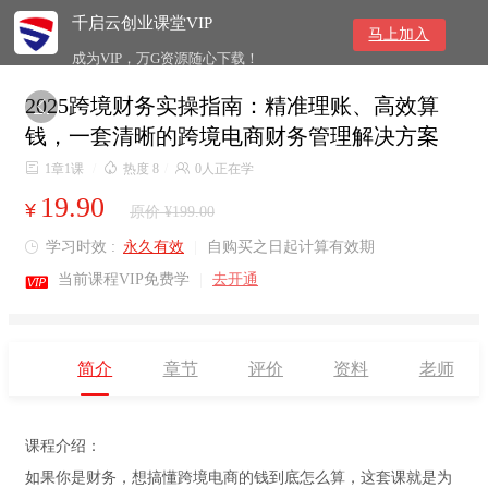
千启云创业课堂VIP
马上加入
成为VIP，万G资源随心下载！
2025跨境财务实操指南：精准理账、高效算

钱，一套清晰的跨境电商财务管理解决方案

1章1课
/

热度 8
/

0人正在学
19.90
¥
原价 ¥199.00
学习时效 :
永久有效
|
自购买之日起计算有效期


当前课程VIP免费学
|
去开通
简介
章节
评价
资料
老师
课程介绍：
如果你是财务，想搞懂跨境电商的钱到底怎么算，这套课就是为