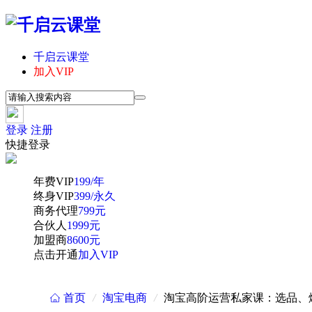
千启云课堂
加入VIP
登录
注册
快捷登录
年费VIP
199/年
终身VIP
399/永久
商务代理
799元
合伙人
1999元
加盟商
8600元
点击开通
加入VIP
首页
/
淘宝电商
/
淘宝高阶运营私家课：选品、
