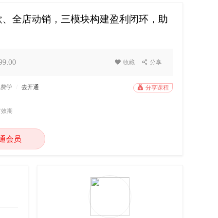
款、全店动销，三模块构建盈利闭环，助
9.00

收藏

分享
免费学
/
去开通

分享课程
有效期
通会员