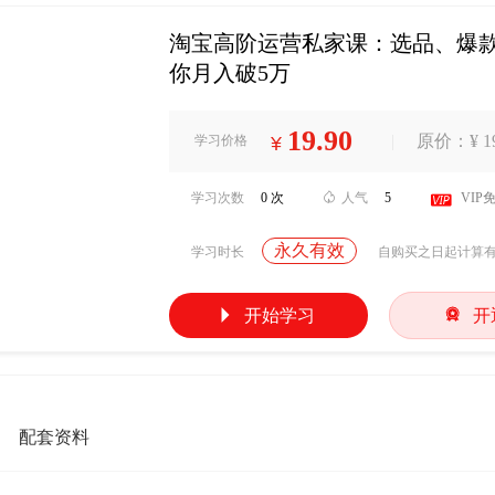
淘宝高阶运营私家课：选品、爆
你月入破5万
19.90
|
原价：¥ 19
学习价格
¥
学习次数
0 次

人气
5

VIP
永久有效
学习时长
自购买之日起计算


开始学习
开
配套资料