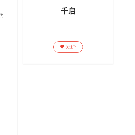
千启
优

关注Ta