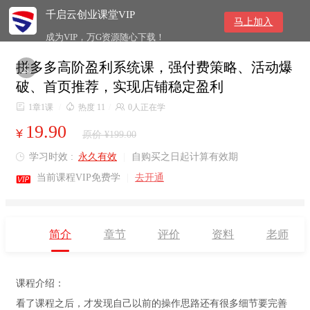
千启云创业课堂VIP
马上加入
成为VIP，万G资源随心下载！
拼多多高阶盈利系统课，强付费策略、活动爆

破、首页推荐，实现店铺稳定盈利

1章1课
/

热度 11
/

0人正在学
19.90
¥
原价 ¥199.00
学习时效 :
永久有效
|
自购买之日起计算有效期


当前课程VIP免费学
|
去开通
简介
章节
评价
资料
老师
课程介绍：
看了课程之后，才发现自己以前的操作思路还有很多细节要完善