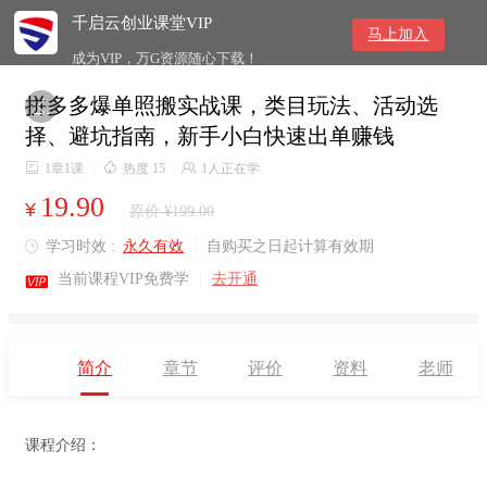
千启云创业课堂VIP
马上加入
成为VIP，万G资源随心下载！
拼多多爆单照搬实战课，类目玩法、活动选

择、避坑指南，新手小白快速出单赚钱

1章1课
/

热度 15
/

1人正在学
19.90
¥
原价 ¥199.00
学习时效 :
永久有效
|
自购买之日起计算有效期


当前课程VIP免费学
|
去开通
简介
章节
评价
资料
老师
课程介绍：