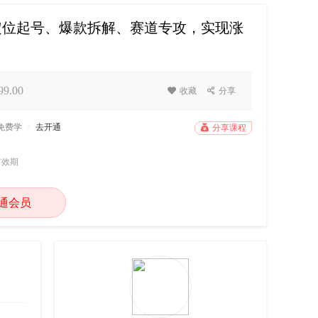
，定位起号、爆款拆解、赛道专攻，实现涨
9.00

收藏

分享
P免费学
/
去开通

分享课程
有效期
通会员