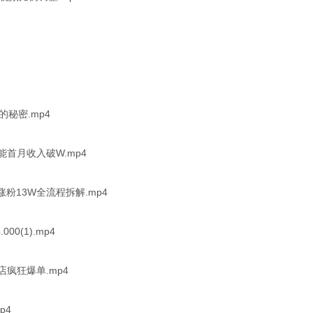
的秘密.mp4
首月收入破W.mp4
涨粉13W全流程拆解.mp4
00(1).mp4
疯狂爆单.mp4
p4