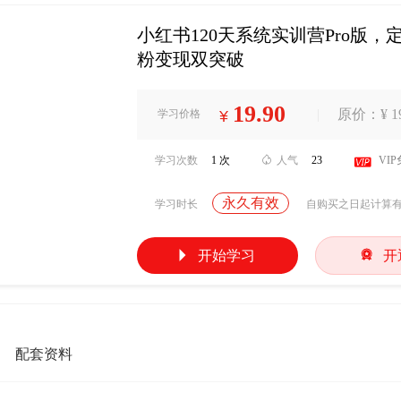
小红书120天系统实训营Pro版
粉变现双突破
19.90
|
原价：¥ 19
学习价格
¥
学习次数
1 次

人气
23

VI
永久有效
学习时长
自购买之日起计算


开始学习
开
配套资料