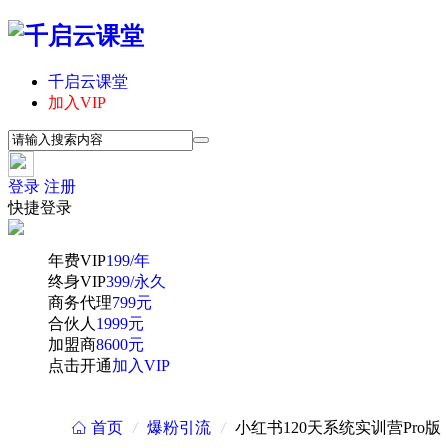
千启云课堂
加入VIP
登录
注册
快捷登录
年费VIP
199/年
终身VIP
399/永久
商务代理
799元
合伙人
1999元
加盟商
8600元
点击开通
加入VIP
首页
/
爆粉引流
/
小红书120天系统实训营Pr
