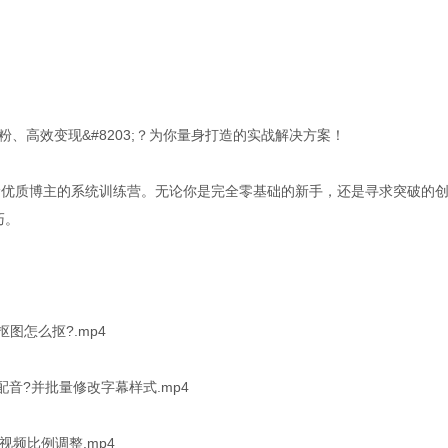
粉、高效变现&#8203;？为你量身打造的实战解决方案！
阶优质博主的系统训练营。无论你是完全零基础的新手，还是寻求突破的
巧。
图怎么抠?.mp4
配音?并批量修改字幕样式.mp4
视频比例调整.mp4