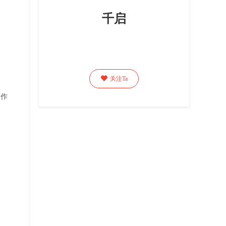
千启

关注Ta
创作