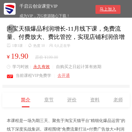
千启云创业课堂VIP
马上加入
成为VIP，万G资源随心下载！
淘宝天猫爆品利润增长-11月线下课，免费流

量、付费放大、费比管控，实现店铺利润倍增

1章1课
/

热度 10
/

0人正在学
19.90
¥
原价 ¥199.00
学习时效 :
永久有效
|
自购买之日起计算有效期


当前课程VIP免费学
|
去开通
简介
章节
评价
资料
老师
本课程是一场为期三天、聚焦于淘宝天猫平台“精细化爆品运营”的
线下深度实战集训。课程围绕“免费流量打法+付费广告放大+利润