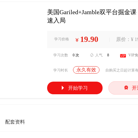
美国Gariled+Jamble双平
速入局
19.90
|
原价：¥ 19
学习价格
¥
学习次数
0 次

人气
8

VIP
永久有效
学习时长
自购买之日起计算


开始学习
开
配套资料