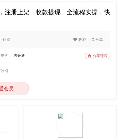
台掘金课，注册上架、收款提现、全流程实操，快
9.00

收藏

分享
免费学
/
去开通

分享课程
有效期
通会员