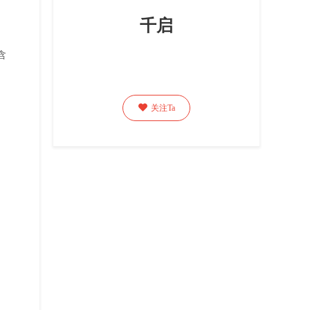
千启
含

关注Ta