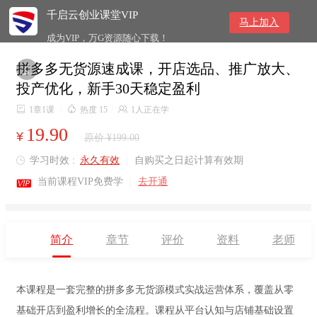
千启云创业课堂VIP
马上加入
成为VIP，万G资源随心下载！
拼多多无货源速成课，开店选品、推广放大、

投产优化，新手30天稳定盈利

1章1课
/

热度 15
/

1人正在学
19.90
¥
原价 ¥199.00
学习时效 :
永久有效
|
自购买之日起计算有效期


当前课程VIP免费学
|
去开通
简介
章节
评价
资料
老师
本课程是一套完整的拼多多无货源模式实战运营体系，覆盖从零
基础开店到盈利增长的全流程。课程从平台认知与店铺基础设置