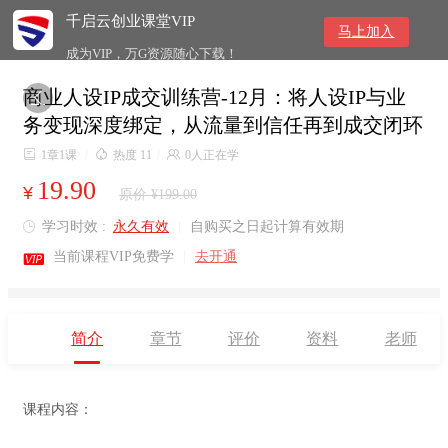
千启云创业课堂VIP
马上加入
成为VIP，万G资源随心下载！
商业人设IP成交训练营-12月：将人设IP与业

务变现深度绑定，从流量到信任再到成交闭环

1章1课
/

热度 11
/

0人正在学
19.90
¥
原价 ¥199.00
学习时效 :
永久有效
|
自购买之日起计算有效期


当前课程VIP免费学
|
去开通
简介
章节
评价
资料
老师
课程内容：