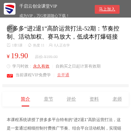
千启云创业课堂VIP
马上加入
成为VIP，万G资源随心下载！
拼多多“进2退1”高阶运营打法-52期：节奏控

制、活动加权、赛马放大，低成本打爆链接

1章1课
/

热度 11
/

0人正在学
19.90
¥
原价 ¥199.00
学习时效 :
永久有效
|
自购买之日起计算有效期


当前课程VIP免费学
|
去开通
简介
章节
评价
资料
老师
本课程系统讲授了拼多多平台特有的“进2退1”高阶运营打法，这
是一套通过精细控制付费推广节奏、结合平台活动机制，实现链