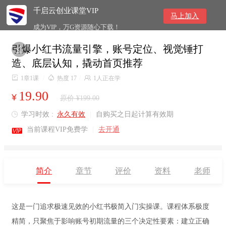
千启云创业课堂VIP
马上加入
成为VIP，万G资源随心下载！
引爆小红书流量引擎，账号定位、视觉锤打

造、底层认知，撬动首页推荐

1章1课
/

热度 17
/

1人正在学
19.90
¥
原价 ¥199.00
学习时效 :
永久有效
|
自购买之日起计算有效期


当前课程VIP免费学
|
去开通
简介
章节
评价
资料
老师
这是一门追求极速见效的小红书极简入门实操课。课程体系极度
精简，只聚焦于影响账号初期流量的三个决定性要素：建立正确