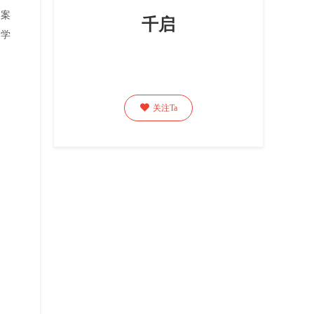
文案
千启
的学

关注Ta