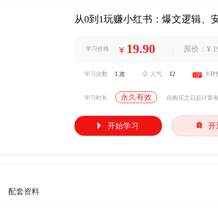
从0到1玩赚小红书：爆文逻辑、
19.90
|
原价：¥ 19
学习价格
¥
学习次数
1 次

人气
12

VI
永久有效
学习时长
自购买之日起计算


开始学习
开
配套资料