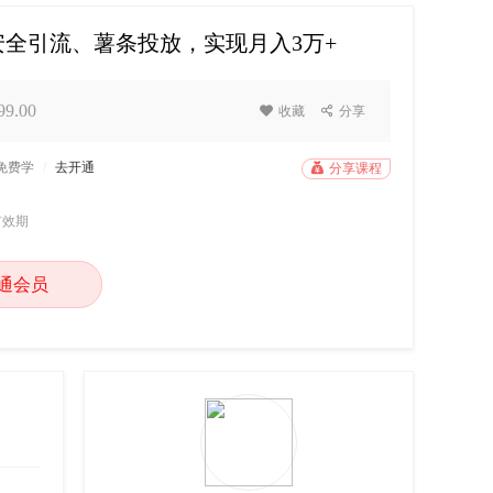
安全引流、薯条投放，实现月入3万+
9.00

收藏

分享
P免费学
/
去开通

分享课程
有效期
通会员