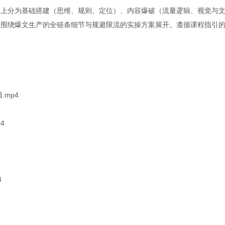
构上分为基础搭建（思维、规则、定位）、内容爆破（流量逻辑、视觉与
学围绕爆文生产的全链条细节与规避限流的实操方案展开。遵循课程指引
。
mp4
4
4