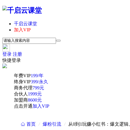
千启云课堂
加入VIP
登录
注册
快捷登录
年费VIP
199/年
终身VIP
399/永久
商务代理
799元
合伙人
1999元
加盟商
8600元
点击开通
加入VIP
首页
/
爆粉引流
/
从0到1玩赚小红书：爆文逻辑
