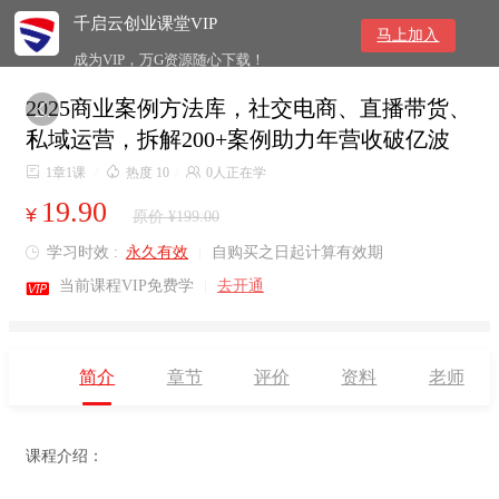
千启云创业课堂VIP
马上加入
成为VIP，万G资源随心下载！
2025商业案例方法库，社交电商、直播带货、

私域运营，拆解200+案例助力年营收破亿波

1章1课
/

热度 10
/

0人正在学
19.90
¥
原价 ¥199.00
学习时效 :
永久有效
|
自购买之日起计算有效期


当前课程VIP免费学
|
去开通
简介
章节
评价
资料
老师
课程介绍：