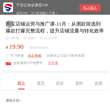
千启云创业课堂VIP
马上加入
成为VIP，万G资源随心下载！
淘宝店铺运营与推广课-11月：从测款筛选到

爆款打爆完整流程，提升店铺流量与转化效率

1章1课
/

热度 9
/

0人正在学
19.90
¥
原价 ¥199.00
学习时效 :
永久有效
|
自购买之日起计算有效期


当前课程VIP免费学
|
去开通
简介
章节
评价
资料
老师
课程介绍：