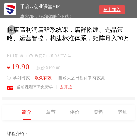
千启云创业课堂VIP
马上加入
成为VIP，万G资源随心下载！
抖店高利润店群系统课，店群搭建、选品策

略、运营管控，构建标准体系，矩阵月入20万
+

1章1课
/

热度 7
/

0人正在学
19.90
¥
原价 ¥199.00
学习时效 :
永久有效
|
自购买之日起计算有效期


当前课程VIP免费学
|
去开通
简介
章节
评价
资料
老师
课程介绍：