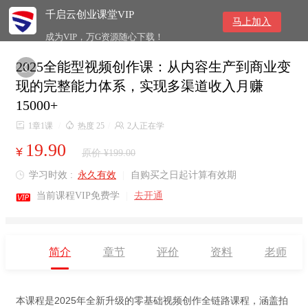
千启云创业课堂VIP
马上加入
成为VIP，万G资源随心下载！
2025全能型视频创作课：从内容生产到商业变

现的完整能力体系，实现多渠道收入月赚
15000+

1章1课
/

热度 25
/

2人正在学
19.90
¥
原价 ¥199.00
学习时效 :
永久有效
|
自购买之日起计算有效期


当前课程VIP免费学
|
去开通
简介
章节
评价
资料
老师
本课程是2025年全新升级的零基础视频创作全链路课程，涵盖拍