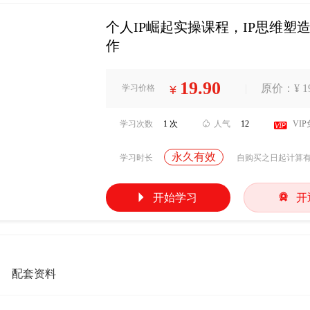
个人IP崛起实操课程，IP思维塑
作
19.90
|
原价：¥ 19
学习价格
¥
学习次数
1 次

人气
12

VI
永久有效
学习时长
自购买之日起计算


开始学习
开
配套资料