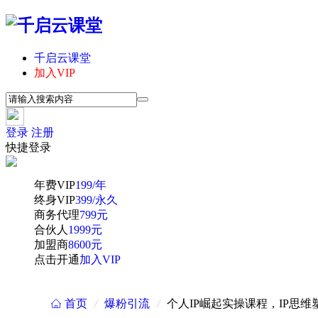
千启云课堂
加入VIP
登录
注册
快捷登录
年费VIP
199/年
终身VIP
399/永久
商务代理
799元
合伙人
1999元
加盟商
8600元
点击开通
加入VIP
首页
/
爆粉引流
/
个人IP崛起实操课程，IP思
