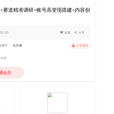
造+赛道精准调研+账号高变现搭建+内容创
9.00

收藏

分享
P免费学
/
去开通

分享课程
有效期
通会员