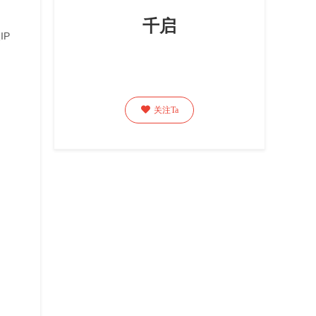
千启
IP

关注Ta