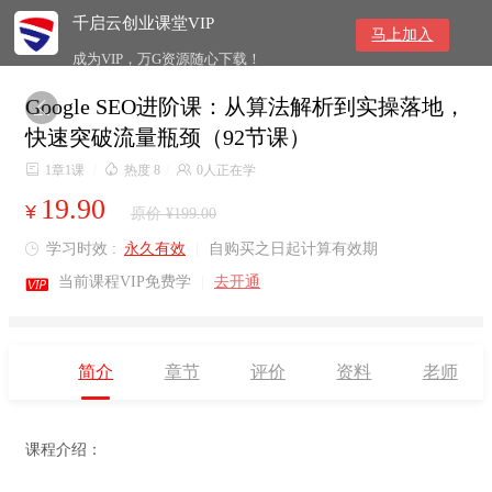
千启云创业课堂VIP
马上加入
成为VIP，万G资源随心下载！
Google SEO进阶课：从算法解析到实操落地，

快速突破流量瓶颈（92节课）

1章1课
/

热度 8
/

0人正在学
19.90
¥
原价 ¥199.00
学习时效 :
永久有效
|
自购买之日起计算有效期


当前课程VIP免费学
|
去开通
简介
章节
评价
资料
老师
课程介绍：