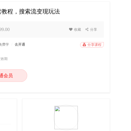
运营教程，搜索流变现玩法
9.00

收藏

分享
P免费学
/
去开通

分享课程
有效期
通会员