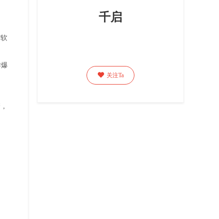
千启
货软
。
作爆

关注Ta
管，
，