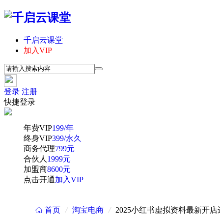
千启云课堂
加入VIP
登录
注册
快捷登录
年费VIP
199/年
终身VIP
399/永久
商务代理
799元
合伙人
1999元
加盟商
8600元
点击开通
加入VIP
首页
/
淘宝电商
/
2025小红书虚拟资料最新开
