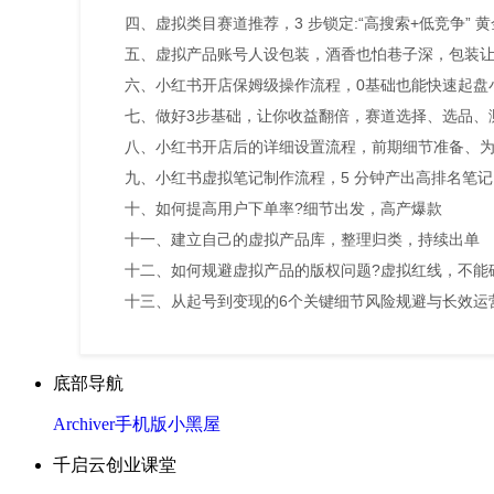
四、虚拟类目赛道推荐，3 步锁定:“高搜索+低竞争” 
五、虚拟产品账号人设包装，酒香也怕巷子深，包装
六、小红书开店保姆级操作流程，0基础也能快速起盘
七、做好3步基础，让你收益翻倍，赛道选择、选品、
八、小红书开店后的详细设置流程，前期细节准备、
九、小红书虚拟笔记制作流程，5 分钟产出高排名笔
十、如何提高用户下单率?细节出发，高产爆款
十一、建立自己的虚拟产品库，整理归类，持续出单
十二、如何规避虚拟产品的版权问题?虚拟红线，不能
十三、从起号到变现的6个关键细节风险规避与长效运
底部导航
Archiver
手机版
小黑屋
千启云创业课堂