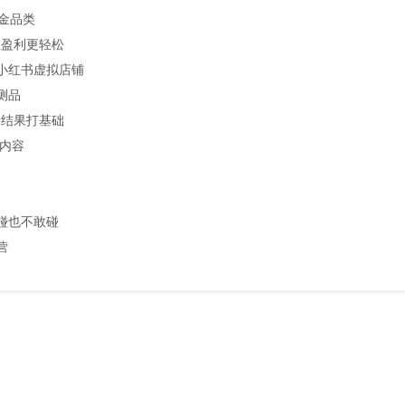
黄金品类
让盈利更轻松
小红书虚拟店铺
测品
为结果打基础
记内容
碰也不敢碰
营