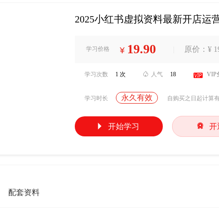
2025小红书虚拟资料最新开店
19.90
|
原价：¥ 19
学习价格
¥
学习次数
1 次

人气
18

VI
永久有效
学习时长
自购买之日起计算


开始学习
开
配套资料