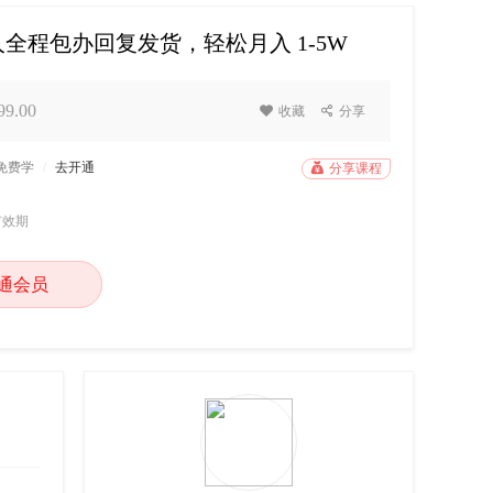
全程包办回复发货，轻松月入 1-5W
9.00

收藏

分享
P免费学
/
去开通

分享课程
有效期
通会员