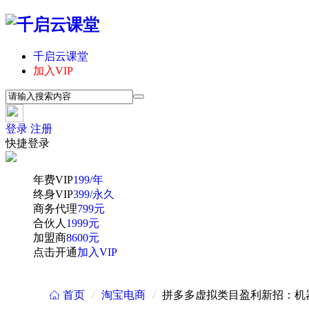
千启云课堂
加入VIP
登录
注册
快捷登录
年费VIP
199/年
终身VIP
399/永久
商务代理
799元
合伙人
1999元
加盟商
8600元
点击开通
加入VIP
首页
/
淘宝电商
/
拼多多虚拟类目盈利新招：机器
