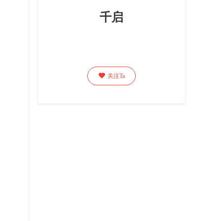
千启

关注Ta