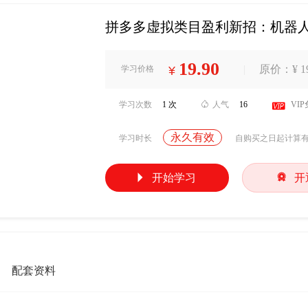
拼多多虚拟类目盈利新招：机器人
19.90
|
原价：¥ 19
学习价格
¥
学习次数
1 次

人气
16

VI
永久有效
学习时长
自购买之日起计算


开始学习
开
配套资料