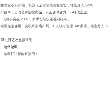
多虚拟类目盈利新招：机器人全程包办回复发货，轻松月入 1-5W
客户咨询，自动交付虚拟商品，真正省时省力，不耽误主业。
0，15 天稳步突破 200+，新手也能快速看到结果；
家用完全够用；全职可多店布局，1 人轻松管理 3-8 家店，稳定月入 2-3
万甚至过百万收益很常见；
板，越做越顺～
友，这套打法都能直接用！