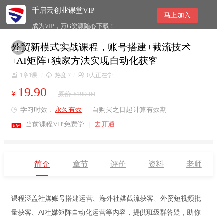
千启云创业课堂VIP
马上加入
成为VIP，万G资源随心下载！
外贸新模式实战课程，账号搭建+截流技术

+AI矩阵+独家方法实现自动化获客

1章1课
/

热度 7
/

0人正在学
19.90
¥
原价 ¥199.00
学习时效 :
永久有效
|
自购买之日起计算有效期


当前课程VIP免费学
|
去开通
简介
章节
评价
资料
老师
课程涵盖社媒账号搭建运营、海外社媒截流获客、外贸短视频批
量获客、AI社媒矩阵自动化运营等内容，提供班级群答疑，助你