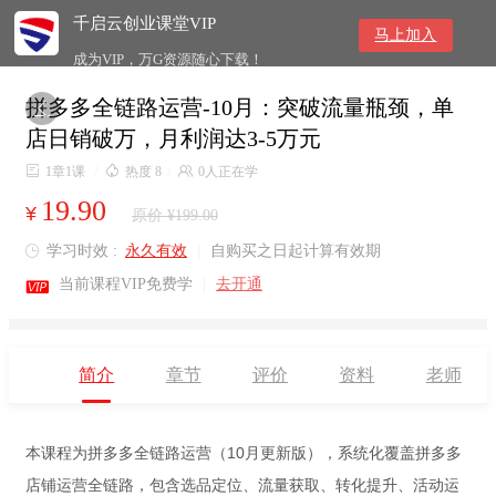
千启云创业课堂VIP
马上加入
成为VIP，万G资源随心下载！
拼多多全链路运营-10月：突破流量瓶颈，单

店日销破万，月利润达3-5万元

1章1课
/

热度 8
/

0人正在学
19.90
¥
原价 ¥199.00
学习时效 :
永久有效
|
自购买之日起计算有效期


当前课程VIP免费学
|
去开通
简介
章节
评价
资料
老师
本课程为拼多多全链路运营（10月更新版），系统化覆盖拼多多
店铺运营全链路，包含选品定位、流量获取、转化提升、活动运