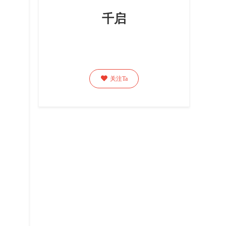
千启

关注Ta