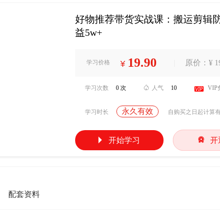
好物推荐带货实战课：搬运剪辑防
益5w+
19.90
|
原价：¥ 19
学习价格
¥
学习次数
0 次

人气
10

VI
永久有效
学习时长
自购买之日起计算


开始学习
开
配套资料