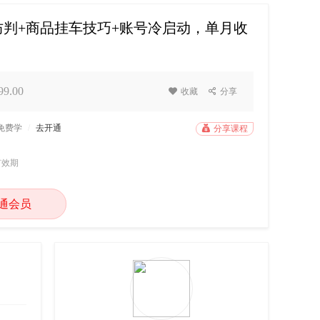
判+商品挂车技巧+账号冷启动，单月收
9.00

收藏

分享
P免费学
/
去开通

分享课程
有效期
通会员