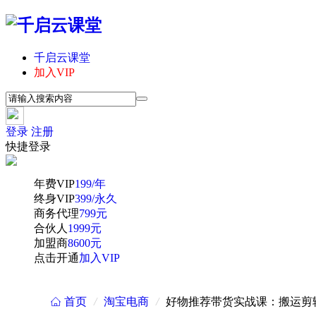
千启云课堂
加入VIP
登录
注册
快捷登录
年费VIP
199/年
终身VIP
399/永久
商务代理
799元
合伙人
1999元
加盟商
8600元
点击开通
加入VIP
首页
/
淘宝电商
/
好物推荐带货实战课：搬运剪辑
