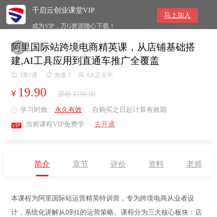
千启云创业课堂VIP
马上加入
成为VIP，万G资源随心下载！
阿里国际站跨境电商精英课，从店铺基础搭

建,AI工具应用到直通车推广全覆盖

1章1课
/

热度 7
/

0人正在学
19.90
¥
原价 ¥199.00
学习时效 :
永久有效
|
自购买之日起计算有效期


当前课程VIP免费学
|
去开通
简介
章节
评价
资料
老师
本课程为阿里国际站运营精英特训营，专为跨境电商从业者设
计，系统化讲解从0到1的运营策略。课程分为三大核心板块：店