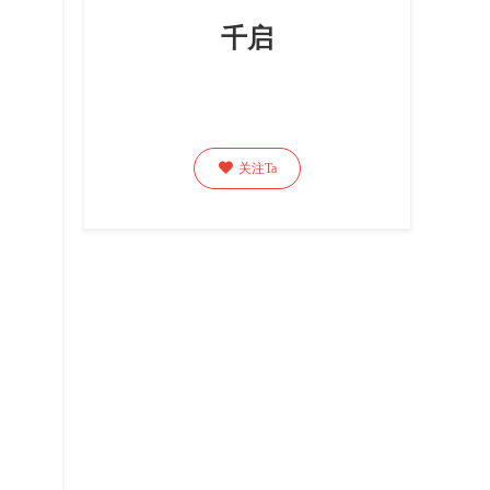
千启

关注Ta