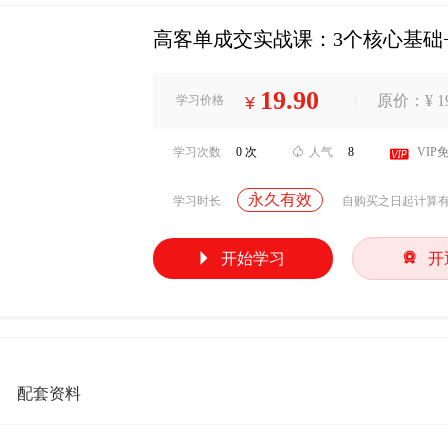
高客单成交实战课：3个核心基础
19.90
|
原价：¥ 19
学习价格
¥
学习次数
0 次

人气
8

VIP
永久有效
学习时长
自购买之日起计算


开始学习
开
配套资料