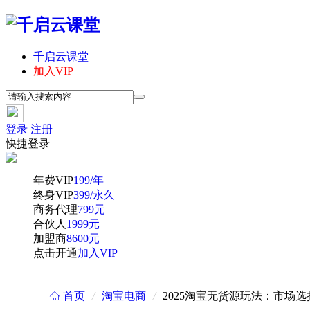
千启云课堂
加入VIP
登录
注册
快捷登录
年费VIP
199/年
终身VIP
399/永久
商务代理
799元
合伙人
1999元
加盟商
8600元
点击开通
加入VIP
首页
/
淘宝电商
/
2025淘宝无货源玩法：市场
