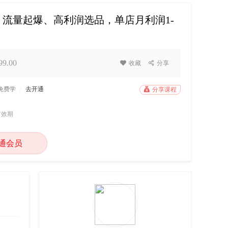
、流量起爆、高利润选品，单店月利润1-
9.00

收藏

分享
P免费学
/
去开通

分享课程
有效期
通会员