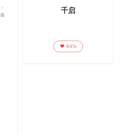
析，
千启
可达

关注Ta