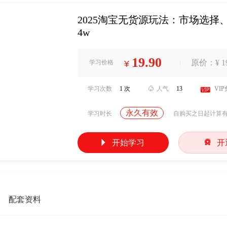
2025淘宝无货源玩法：市场选择
4w
19.90
|
原价：¥ 19
学习价格
¥
学习次数
1 次

人气
13

VI
永久有效
学习时长
自购买之日起计算


开始学习
开
配套资料