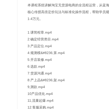
本课程系统讲解淘宝无货源电商的全流程运营，从蓝
核心传授高倍定价玩法与标准化操作流程，帮助学员
1-4万元。
1:课简程章.mp4
2:确定经营类目.mp4
3:产品定位.mp4
4:规测模&#8236;算.mp4
5:开店装修.mp4
6:选款.mp4
7:货源沟通.mp4
8:产上品&#8236;架.mp4
9,测款.mp4
10产品优化.mp4
11,流量起爆.mp4
12:客服采购.mp4