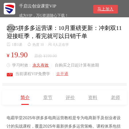
千启云创业课堂VIP
马上加入
成为VIP，万G资源随心下载！
2025拼多多运营课：10月重磅更新：冲刺双11

迎接旺季，看完就可以日销千单

1章1课
/

热度 10
/

0人正在学
19.90
¥
原价 ¥199.00
学习时效 :
永久有效
|
自购买之日起计算有效期


当前课程VIP免费学
|
去开通
简介
章节
评价
资料
老师
电霸学堂2025年拼多多电商运营教程是专为电商新手及创业者设
计的实战课程，覆盖2025年最新拼多多运营策略。课程体系包括