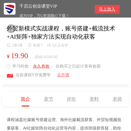
千启云创业课堂VIP
马上加入
成为VIP，万G资源随心下载！
外贸新模式实战课程，账号搭建+截流技术

+AI矩阵+独家方法实现自动化获客

1章1课
/

热度 7
/

0人正在学
19.90
¥
原价 ¥199.00
学习时效 :
永久有效
|
自购买之日起计算有效期


当前课程VIP免费学
|
去开通
简介
章节
评价
资料
老师
课程涵盖社媒账号搭建运营、海外社媒截流获客、外贸短视频批
量获客、AI社媒矩阵自动化运营等内容，提供班级群答疑，助你