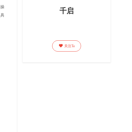
实操
千启
等具

关注Ta