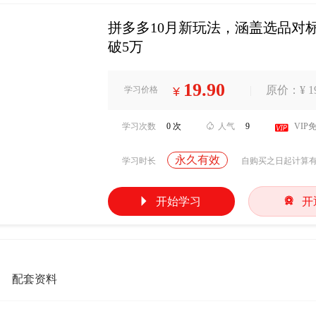
拼多多10月新玩法，涵盖选品对
破5万
19.90
|
原价：¥ 19
学习价格
¥
学习次数
0 次

人气
9

VIP
永久有效
学习时长
自购买之日起计算


开始学习
开
配套资料