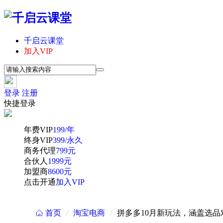
千启云课堂
加入VIP
登录
注册
快捷登录
年费VIP
199/年
终身VIP
399/永久
商务代理
799元
合伙人
1999元
加盟商
8600元
点击开通
加入VIP
首页
/
淘宝电商
/
拼多多10月新玩法，涵盖选
