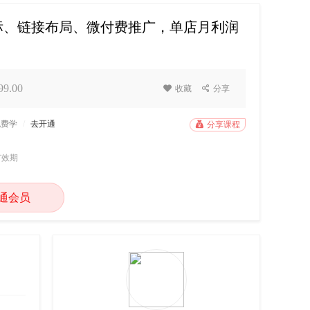
标、链接布局、微付费推广，单店月利润
9.00

收藏

分享
免费学
/
去开通

分享课程
有效期
通会员