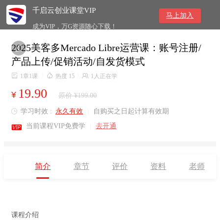
千启云创业课堂VIP
马上加入
成为VIP，万G资源随心下载！
2025美客多Mercado Libre运营课：账号注册/

产品上传/促销活动/自发货模式

1章1课
/

热度 15
/

1人正在学
19.90
¥
原价 ¥199.00
学习时效 :
永久有效
|
自购买之日起计算有效期


当前课程VIP免费学
|
去开通
简介
章节
评价
资料
老师
课程介绍