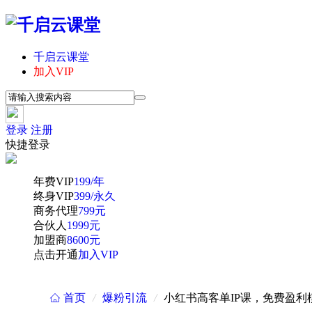
千启云课堂
加入VIP
登录
注册
快捷登录
年费VIP
199/年
终身VIP
399/永久
商务代理
799元
合伙人
1999元
加盟商
8600元
点击开通
加入VIP
首页
/
爆粉引流
/
小红书高客单IP课，免费盈利
