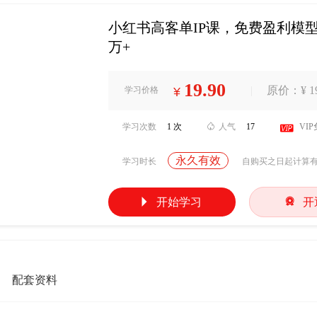
小红书高客单IP课，免费盈利模
万+
19.90
|
原价：¥ 19
学习价格
¥
学习次数
1 次

人气
17

VI
永久有效
学习时长
自购买之日起计算


开始学习
开
配套资料