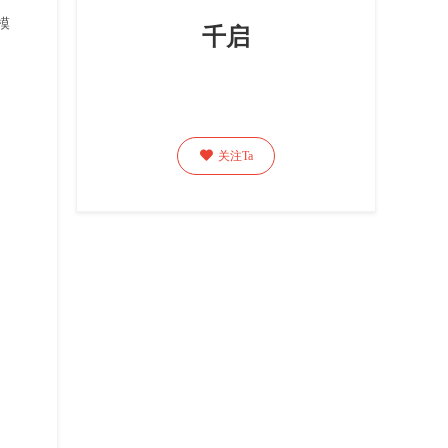
模
千启

关注Ta