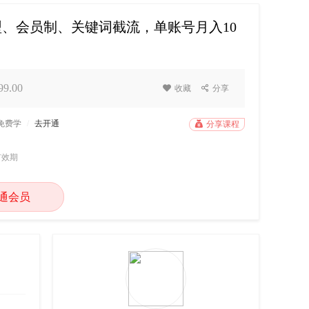
型、会员制、关键词截流，单账号月入10
9.00

收藏

分享
P免费学
/
去开通

分享课程
有效期
通会员