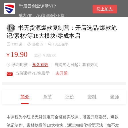
千启云创业课堂VIP
马上加入
成为VIP，万G资源随心下载！
小红书无货源爆款复制营：开店选品/爆款笔

记/素材/等18大模块/零成本启

1章1课
/

热度 22
/

1人正在学
19.90
¥
原价 ¥199.00
学习时效 :
永久有效
|
自购买之日起计算有效期


当前课程VIP免费学
|
去开通
简介
章节
评价
资料
老师
本课程为小红书无货源电商全链路实战课，涵盖开店选品、爆款
笔记制作、素材挖掘等18大模块，通过精细化铺货玩法（如不发