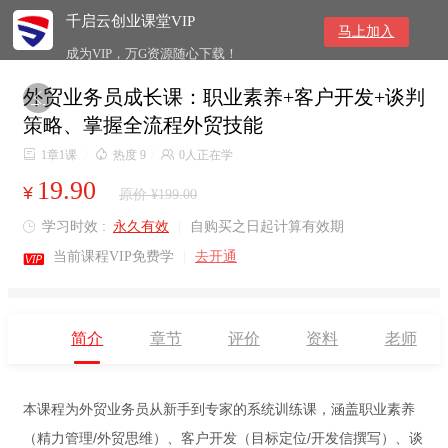
千启云创业课堂VIP
马上加入
成为VIP，万G资源随心下载！
外贸业务员成长课：职业素养+客户开发+谈判

策略、掌握全流程外贸技能

1章1课
/

热度 9
/

0人正在学
19.90
¥
原价 ¥199.00
学习时效 :
永久有效
|
自购买之日起计算有效期


当前课程VIP免费学
|
去开通
简介
章节
评价
资料
老师
本课程为外贸业务员从新手到专家的系统训练课，涵盖职业素养
（精力管理/外贸思维）、客户开发（目标定位/开发信撰写）、谈