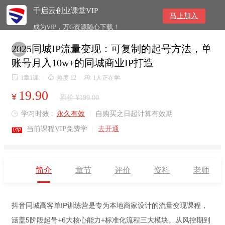
千启云创业课堂VIP
马上加入
成为VIP，万G资源随心下载！
2025同城IP流量变现：可复制的起号方法，单

账号月入10w+的同城商业IP打造

1章1课
/

热度 12
/

1人正在学
19.90
¥
原价 ¥199.00
学习时效 :
永久有效
|
自购买之日起计算有效期


当前课程VIP免费学
|
去开通
简介
章节
评价
资料
老师
抖音同城高客单IP训练营是专为本地商家设计的流量变现课程，
涵盖5阶段起号+6大核心能力+标准化流程三大模块。从风控期到