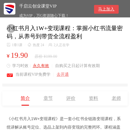
千启云创业课堂VIP
马上加入
成为VIP，万G资源随心下载！
小红书月入1W+变现课程：掌握小红书流量密

码，从养号到带货全流程盈利

1章1课
/

热度 24
/

2人正在学
19.90
¥
原价 ¥199.00
学习时效 :
永久有效
|
自购买之日起计算有效期


当前课程VIP免费学
|
去开通
简介
章节
评价
资料
老师
《小红书月入1W+变现课程》是一套小红书全链路变现课程，系
统讲解从账号定位、选品上架到内容变现的完整闭环。课程涵盖