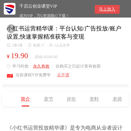
千启云创业课堂VIP
马上加入
成为VIP，万G资源随心下载！
小红书运营精华课：平台认知/广告投放/账户

设置,快速掌握精准获客与变现

1章1课
/

热度 17
/

1人正在学
19.90
¥
原价 ¥199.00
学习时效 :
永久有效
|
自购买之日起计算有效期


当前课程VIP免费学
|
去开通
简介
章节
评价
资料
老师
《小红书运营投放精华课》是专为电商从业者设计