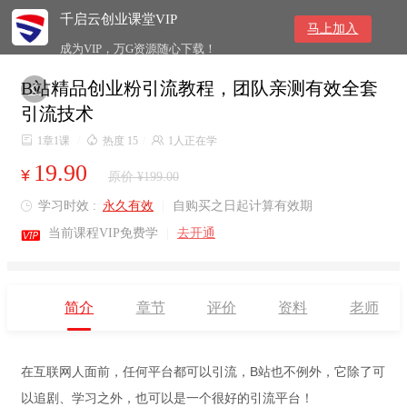
千启云创业课堂VIP
马上加入
成为VIP，万G资源随心下载！
B站精品创业粉引流教程，团队亲测有效全套

引流技术

1章1课
/

热度 15
/

1人正在学
19.90
¥
原价 ¥199.00
学习时效 :
永久有效
|
自购买之日起计算有效期


当前课程VIP免费学
|
去开通
简介
章节
评价
资料
老师
在互联网人面前，任何平台都可以引流，B站也不例外，它除了可
以追剧、学习之外，也可以是一个很好的引流平台！