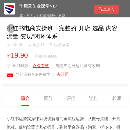
千启云创业课堂VIP
马上加入
成为VIP，万G资源随心下载！
小红书电商实操班：完整的"开店-选品-内容-

流量-变现"闭环体系

1章1课
/

热度 15
/

1人正在学
19.90
¥
原价 ¥199.00
学习时效 :
永久有效
|
自购买之日起计算有效期


当前课程VIP免费学
|
去开通
简介
章节
评价
资料
老师
小红书运营实操课系统讲解电商全流程运营，从账号搭建、开店
流程、促销设置等基础操作，到跨平台选品（淘宝、拼多多、抖