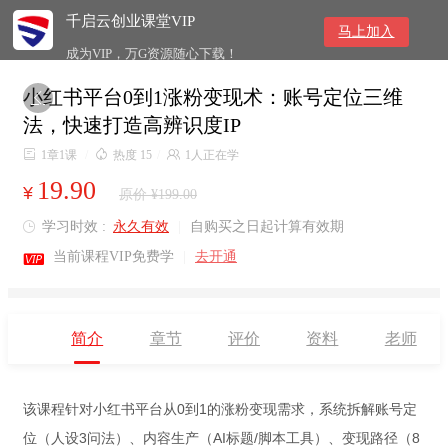
千启云创业课堂VIP
马上加入
成为VIP，万G资源随心下载！
小红书平台0到1涨粉变现术：账号定位三维

法，快速打造高辨识度IP

1章1课
/

热度 15
/

1人正在学
19.90
¥
原价 ¥199.00
学习时效 :
永久有效
|
自购买之日起计算有效期


当前课程VIP免费学
|
去开通
简介
章节
评价
资料
老师
该课程针对小红书平台从0到1的涨粉变现需求，系统拆解账号定
位（人设3问法）、内容生产（AI标题/脚本工具）、变现路径（8