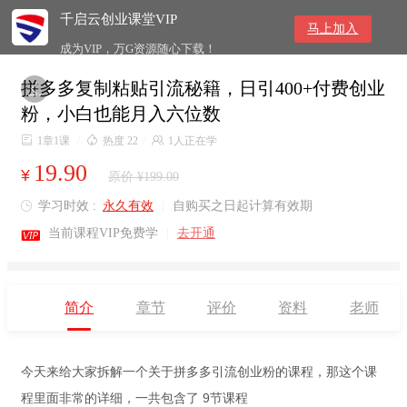
千启云创业课堂VIP
马上加入
成为VIP，万G资源随心下载！
拼多多复制粘贴引流秘籍，日引400+付费创业

粉，小白也能月入六位数

1章1课
/

热度 22
/

1人正在学
19.90
¥
原价 ¥199.00
学习时效 :
永久有效
|
自购买之日起计算有效期


当前课程VIP免费学
|
去开通
简介
章节
评价
资料
老师
今天来给大家拆解一个关于拼多多引流创业粉的课程，那这个课
程里面非常的详细，一共包含了 9节课程